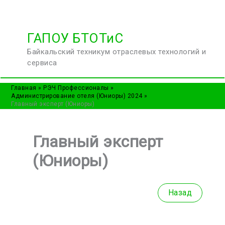
Перейти
ГАПОУ БТОТиС
к
Байкальский техникум отраслевых технологий и
содержимому
сервиса
Главная
РЭЧ Профессионалы
Администрирование отеля (Юниоры) 2024
Главный эксперт (Юниоры)
Главный эксперт
(Юниоры)
Назад