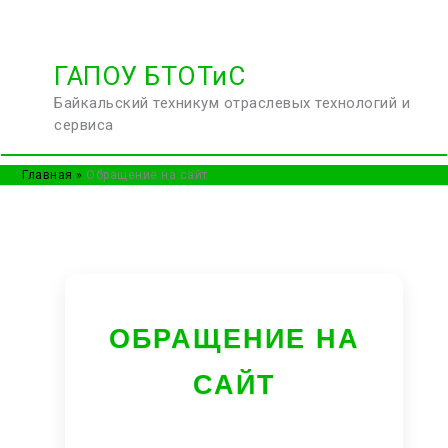
Перейти
ГАПОУ БТОТиС
к
Байкальский техникум отраслевых технологий и
содержимому
сервиса
Главная
Обращение на сайт
ОБРАЩЕНИЕ НА
САЙТ