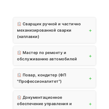
Сварщик ручной и частично
+
механизированной сварки
(наплавки)
№
ФИО
Мастер по ремонту и
+
Моложавый Руслан
обслуживанию автомобилей
1
Владимирович
№
ФИО
Деменский Константин
Повар, кондитер (ФП
2
+
Николаевич
1
Хадыева Таисия Евгеньевна
"Профессионалитет")
3
Мариньчев Егор Владимирович
Аверинский Антон
2
№
ФИО
Александрович
Документационное
4
Ситников Денис Антонович
Владимиров Кирилл
+
обеспечение управления и
1
Савкин Савелий
3
Пежемский Григорий
Викторович