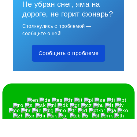
Не убран снег, яма на
дороге, не горит фонарь?
Столкнулись с проблемой —
сообщите о ней!
Сообщить о проблеме
Русский