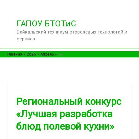
Перейти
ГАПОУ БТОТиС
к
Байкальский техникум отраслевых технологий и
содержимому
сервиса
Главная
2025
Апрель
28
Региональный конкурс
«Лучшая разработка
блюд полевой кухни»