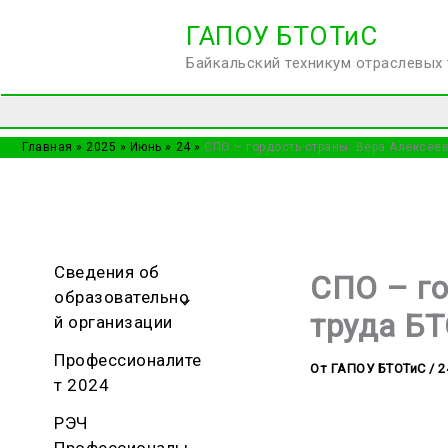
Перейти
ГАПОУ БТОТиС
к
Байкальский техникум отраслевых 
содержимому
Главная
2025
Июнь
24
СПО – гордость страны: Вера Алексеев
Сведения об
СПО – го
образовательно
труда Б
й организации
Профессионалите
От
ГАПОУ БТОТиС
/
2
т 2024
РЭЧ
Профессионалы