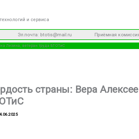
технологий и сервиса
Эл.почта: btotis@mail.ru Приёмная комиссия: +
на Лезина, ветеран труда БТОТиС
рдость страны: Вера Алексее
ТОТиС
4.06.2025