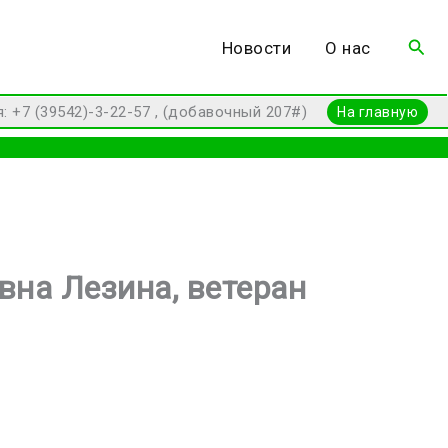
Пои
Новости
О нас
7 (39542)-3-22-57 , (добавочный 207#)
На главную
вна Лезина, ветеран