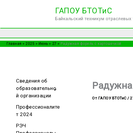
Перейти
ГАПОУ БТОТиС
к
Байкальский техникум отраслевых 
содержимому
Главная
2025
Июнь
27
Радужная форель с картошечкой
Сведения об
Радужна
образовательно
й организации
От
ГАПОУ БТОТиС
/
2
Профессионалите
т 2024
РЭЧ
Профессионалы