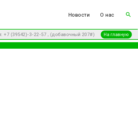
Пои
Новости
О нас
7 (39542)-3-22-57 , (добавочный 207#)
На главную