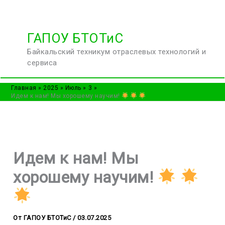
Перейти
ГАПОУ БТОТиС
к
Байкальский техникум отраслевых технологий и
содержимому
сервиса
Главная
2025
Июль
3
Идем к нам! Мы хорошему научим!
Идем к нам! Мы
хорошему научим!
От
ГАПОУ БТОТиС
/
03.07.2025