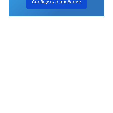
Сообщить о проблеме
НОВОСТИ
СВЕДЕНИЯ ОБ ОБРАЗОВАТЕЛЬНОЙ
ОРГАНИЗАЦИИ
ОСНОВНЫЕ СВЕДЕНИЯ
СТРУКТУРА И ОРГАНЫ УПРАВЛЕНИЯ
ОБРАЗОВАТЕЛЬНОЙ ОРГАНИЗАЦИЕЙ
ДОКУМЕНТЫ
ОБРАЗОВАНИЕ
ОБРАЗОВАТЕЛЬНЫЕ СТАНДАРТЫ И
ТРЕБОВАНИЯ
РУКОВОДСТВО