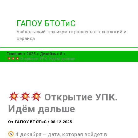
Перейти
ГАПОУ БТОТиС
к
Байкальский техникум отраслевых технологий и
содержимому
сервиса
Главная
2025
Декабрь
8
Открытие УПК. Идём дальше
Открытие УПК.
Идём дальше
От
ГАПОУ БТОТиС
/
08.12.2025
4 декабря – дата, которая войдет в