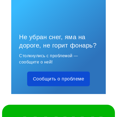
Не убран снег, яма на
дороге, не горит фонарь?
Столкнулись с проблемой —
сообщите о ней!
Сообщить о проблеме