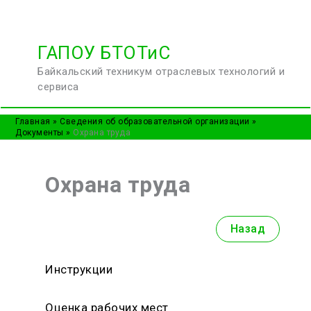
Перейти
ГАПОУ БТОТиС
к
Байкальский техникум отраслевых технологий и
содержимому
сервиса
Главная
Сведения об образовательной организации
Документы
Охрана труда
Охрана труда
Назад
Инструкции
Оценка рабочих мест