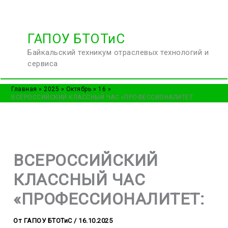
Перейти
ГАПОУ БТОТиС
к
Байкальский техникум отраслевых технологий и
содержимому
сервиса
Главная
2025
Октябрь
16
ВСЕРОССИЙСКИЙ КЛАССНЫЙ ЧАС «ПРОФЕССИОНАЛИТЕТ:
ВСЕРОССИЙСКИЙ
КЛАССНЫЙ ЧАС
«ПРОФЕССИОНАЛИТЕТ:
От
ГАПОУ БТОТиС
/
16.10.2025